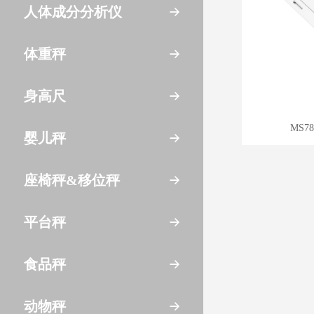
人体成分分析仪
体重秤
身高尺
MS7
婴儿秤
座椅秤&移位秤
平台秤
食品秤
动物秤